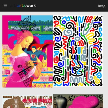
artz
a
r
t
z
.work
Вход