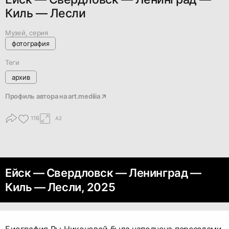
Киль — Лесли
Музей, серия
фотография
Теги
архив
Профиль автора на
art.mediiia
116
A2
Ейск — Свердловск — Ленинград —
Киль — Лесли, 2025
Биография Ры Никоновой была наполнена переездами,