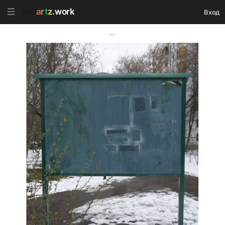
artz
a
r
t
z
.work
Вход
artz.work