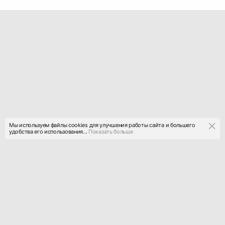
Мы используем файлы cookies для улучшения работы сайта и большего
удобства его использования...
Показать больше
a
r
t
z
.work
deziiign
gallllery
artz work
gallllery.art
fashion deziiign
kiiids.art
education