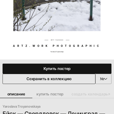
№YT 73690000
ARTZ.WORK PHOTOGRAPHIC
Yaroslava Troyanovskaya
Купить постер
Сохранить в коллекцию
описание
купить постер
создать календарь
Yaroslava Troyanovskaya
Ейск — Свердловск — Ленинград —