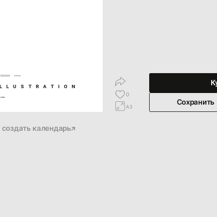
730000
К
LLUSTRATION
0
henko
Сохранить
A3
создать календарь