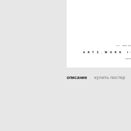
№OP 00
ARTZ.WORK I
Oleg Pasc
описание
купить постер