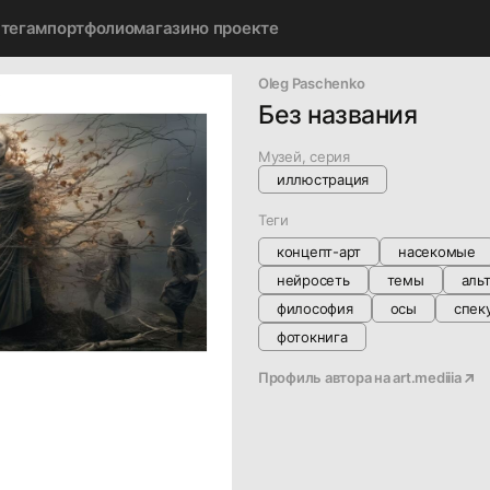
 тегам
портфолио
магазин
о проекте
Oleg Paschenko
k
Без названия
Музей, серия
иллюстрация
Теги
концепт-арт
насекомые
нейросеть
темы
аль
философия
осы
спек
фотокнига
Профиль автора на
art.mediiia