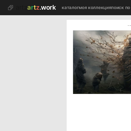
artz
a
r
t
z
.work
каталог
моя коллекция
поиск по
artz.wor