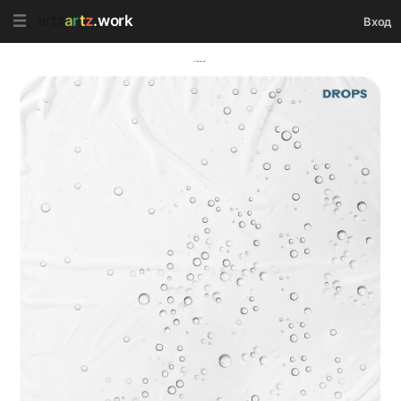
artz
a
r
t
z
.work
Вход
artz.work