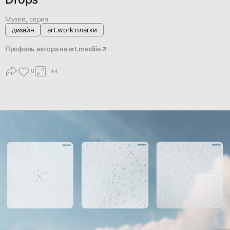
Музей, серия
дизайн
art.work платки
Профиль автора на
art.mediiia
0
A4