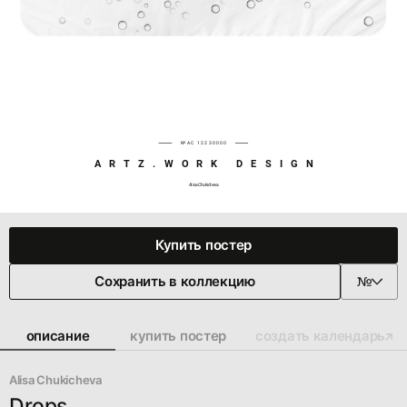
№AC 12230000
ARTZ.WORK DESIGN
Alisa Chukicheva
Купить постер
Сохранить в коллекцию
описание
купить постер
создать календарь
Alisa Chukicheva
Drops