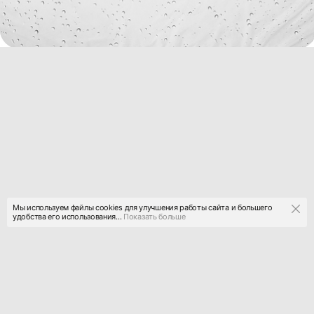
Мы используем файлы cookies для улучшения работы сайта и большего
удобства его использования...
Показать больше
a
r
t
z
.work
deziiign
gallllery