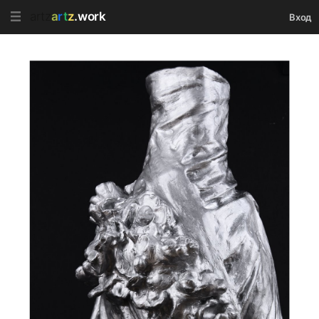
artz
a
r
t
z
.work
Вход