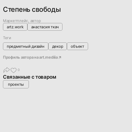
Степень свободы
Маркетплейс, автор
artz.work
анастасия ткач
Теги
предметный дизайн
декор
объект
Профиль автора на
art.mediiia
0
Связанные с товаром
проекты