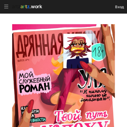
artz
a
r
t
z
.work
Вход