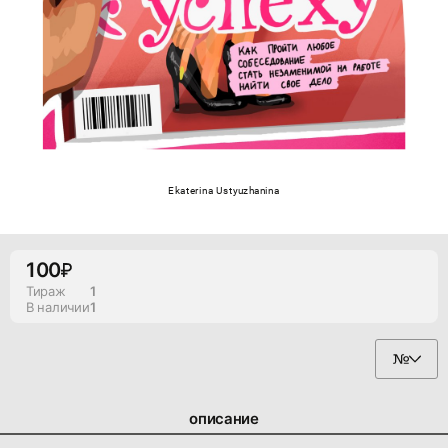
Ekaterina Ustyuzhanina
100
Тираж
1
В наличии
1
описание