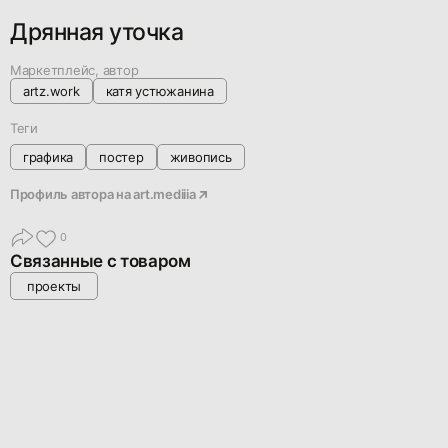
Дрянная уточка
Маркетплейс, автор
artz.work
катя устюжанина
Теги
графика
постер
живопись
Профиль автора на
art.mediiia
0
Связанные с товаром
проекты