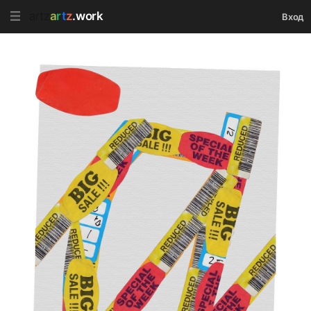
artz
a
r
t
z
.work
Вход