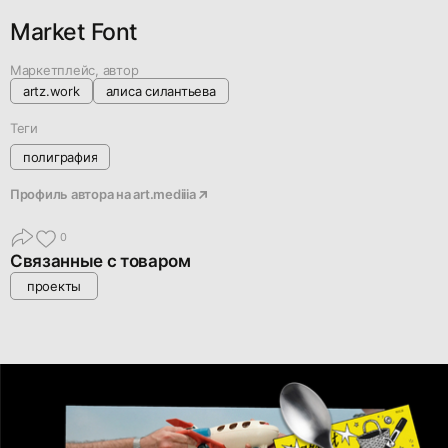
Market Font
Маркетплейс, автор
artz.work
алиса силантьева
Теги
полиграфия
Профиль автора на
art.mediiia
0
Связанные с товаром
проекты