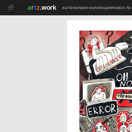
artz
a
r
t
z
.work
каталог
моя коллекция
поиск по