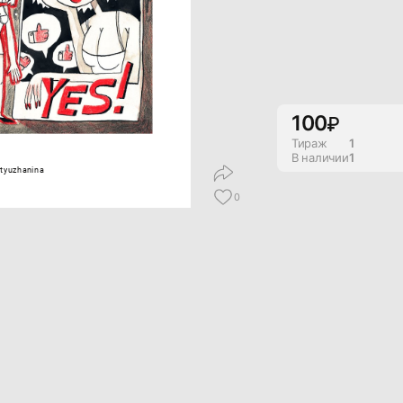
100
Тираж
1
В наличии
1
styuzhanina
0