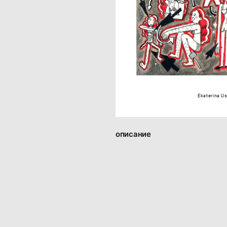
Ekaterina U
описание