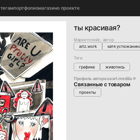
 тегам
портфолио
магазин
о проекте
ты красивая?
Маркетплейс, автор
artz.work
катя устюжанин
Теги
графика
живопись
Профиль автора на
art.mediiia
Связанные с товаром
проекты