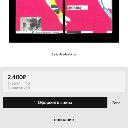
Daria Pyadushkina
2 400
Тираж
10
В наличии
10
Оформить заказ
описание