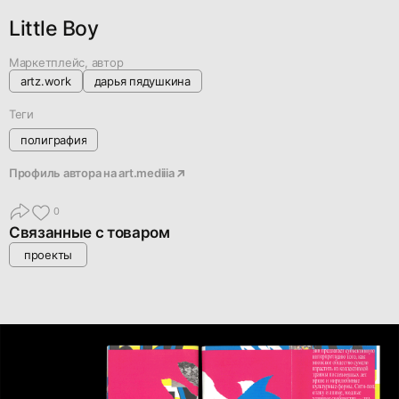
Little Boy
Маркетплейс, автор
artz.work
дарья пядушкина
Теги
полиграфия
Профиль автора на
art.mediiia
0
Связанные с товаром
проекты