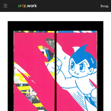
artz
a
r
t
z
.work
Вход